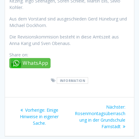
Kitzing. Ingo Seehagen, Sören Schiele, Martin Elis, Silvio
Kohler.
Aus dem Vorstand sind ausgeschieden Gerd Hüneburg und
Michael Dockhorn.
Die Revisionskommision besteht in diese Amtszeit aus
Anna Karig und Sven Obenaus.
Share on:
WhatsApp
INFORMATION
Beitragsnavigation
Nächst
Nächster:
Vorheriger
Vorherige:
Einige
Beitrag
Rosenmontagsüberrasch
Beitrag:
Hinweise in eigener
ung in der Grundschule
Sache.
Farnstädt